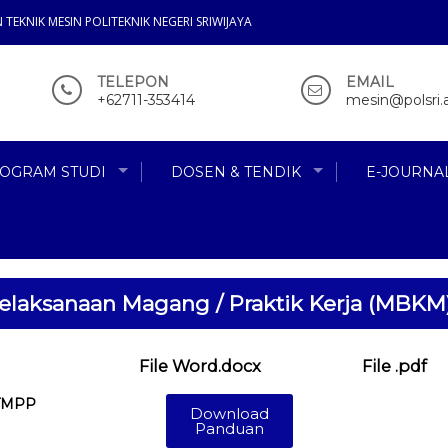
 TEKNIK MESIN POLITEKNIK NEGERI SRIWIJAYA
TELEPON
EMAIL
+62711-353414
mesin@polsri.a
OGRAM STUDI
DOSEN & TENDIK
E-JOURNA
laksanaan Magang / Praktik Kerja (MBKM
File Word.docx
File .pdf
 TMPP
Download
Panduan