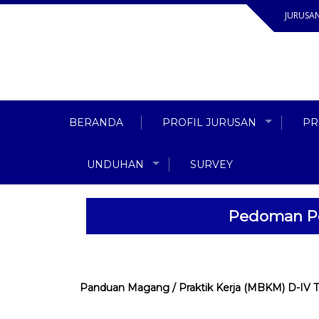
JURUSAN
Teknik Mesin
Beranda
BERANDA
PROFIL JURUSAN
PR
UNDUHAN
SURVEY
Pedoman Pe
Panduan Magang / Praktik Kerja (MBKM) D-IV