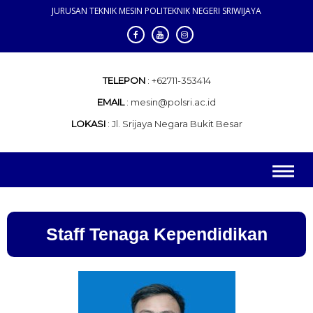
JURUSAN TEKNIK MESIN POLITEKNIK NEGERI SRIWIJAYA
Teknik Mesin
Beranda
TELEPON
+62711-353414
EMAIL
mesin@polsri.ac.id
LOKASI
Jl. Srijaya Negara Bukit Besar
Staff Tenaga Kependidikan