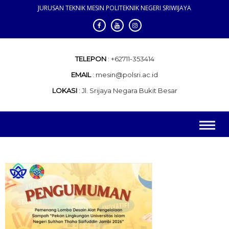
JURUSAN TEKNIK MESIN POLITEKNIK NEGERI SRIWIJAYA
Teknik Mesin
Beranda
TELEPON
+62711-353414
EMAIL
mesin@polsri.ac.id
LOKASI
Jl. Srijaya Negara Bukit Besar